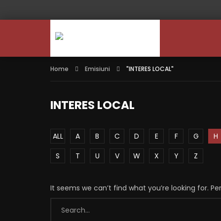
Home
Emisiuni
"INTERES LOCAL"
INTERES LOCAL
ALL
A
B
C
D
E
F
G
H
S
T
U
V
W
X
Y
Z
It seems we can’t find what you’re looking for. P