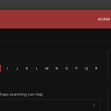
ACASA
I
J
K
L
M
N
O
P
Q
R
erhaps searching can help.