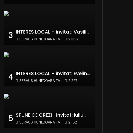
INTERES LOCAL – invitat: Vasilică Potecă – Senator PNL Hunedoara
3
SERVUS HUNEDOARA TV
2.356
INTERES LOCAL – invitat: Evelina Pasconi – Vicepreședinte Asociația Casa Divină
4
SERVUS HUNEDOARA TV
2.227
SPUNE CE CREZI | Invitat: Iuliu Winkler (europarlamentar UDMR – Grupul PPE)
5
SERVUS HUNEDOARA TV
2.152