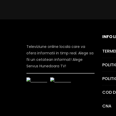
INFO 
Televiziune online locala care va
TERMEN
ofera informatii in timp real. Alege sa
fii un cetatean informat! Alege
POLITI
Servus Hunedoara TV!
POLITI
COD D
CNA