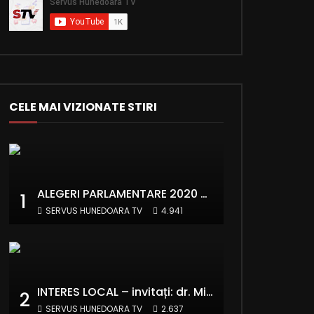
CELE MAI VIZIONATE STIRI
ALEGERI PARLAMENTARE 2020 – invitați: Ionela Florea și Emanuel Valentin Crișan – RE:Start România
1
SERVUS HUNEDOARA TV
4.941
INTERES LOCAL – invitați: dr. Mihai Panaitescu – Manager Teatrul de Artă Deva și Alexandru Grecu
2
SERVUS HUNEDOARA TV
2.637