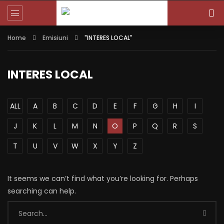
Home
Emisiuni
"INTERES LOCAL"
INTERES LOCAL
ALL
A
B
C
D
E
F
G
H
I
J
K
L
M
N
O
P
Q
R
S
T
U
V
W
X
Y
Z
It seems we can’t find what you’re looking for. Perhaps
searching can help.