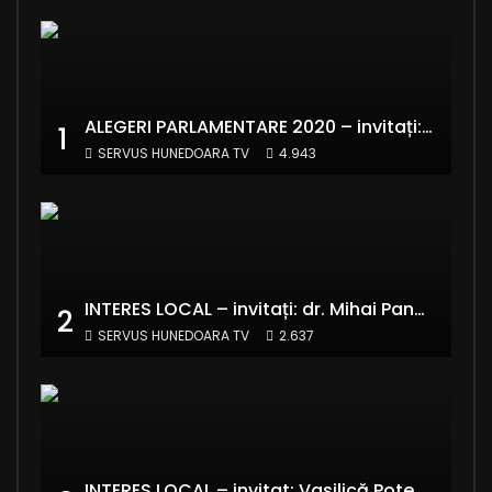
ALEGERI PARLAMENTARE 2020 – invitați: Ionela Florea și Emanuel Valentin Crișan – RE:Start România
1
SERVUS HUNEDOARA TV
4.943
INTERES LOCAL – invitați: dr. Mihai Panaitescu – Manager Teatrul de Artă Deva și Alexandru Grecu
2
SERVUS HUNEDOARA TV
2.637
INTERES LOCAL – invitat: Vasilică Potecă – Senator PNL Hunedoara