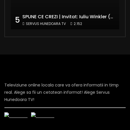
SPUNE CE CREZI | Invitat: Iuliu Winkler (europarlamentar UDMR – Grupul PPE)
5
SERVUS HUNEDOARA TV
2.152
Televiziune online locala care va ofera informatii in timp
real. Alege sa fii un cetatean informat! Alege Servus
Hunedoara TV!