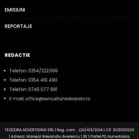
EMISIUNI
REPORTAJE
REDACTIE
Telefon: 0254/222.599
Telefon: 0354 410 490
Telefon: 0745 077 991
E-mail: office@servushunedoaratv.ro
TEODORA ADVERTISING SRL | Reg. com.: J20/413/2014 | CIF: RO33131320
| Adresa: Mareșal Alexandru Averescu 1, Bl 1, Parter P3, Hunedoara,