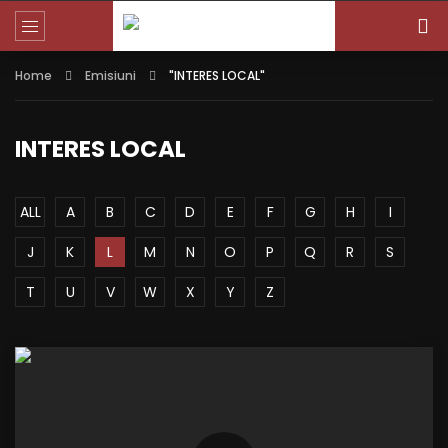
Home
Emisiuni
"INTERES LOCAL"
INTERES LOCAL
ALL
A
B
C
D
E
F
G
H
I
J
K
L
M
N
O
P
Q
R
S
T
U
V
W
X
Y
Z