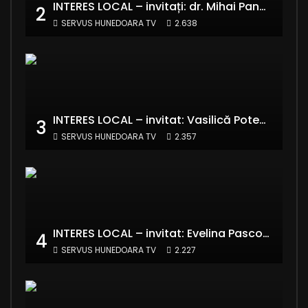
INTERES LOCAL – invitați: dr. Mihai Panaitescu – Manager Teatrul de Artă Deva și Alexandru Grecu
2
SERVUS HUNEDOARA TV
2.638
INTERES LOCAL – invitat: Vasilică Potecă – Senator PNL Hunedoara
3
SERVUS HUNEDOARA TV
2.357
INTERES LOCAL – invitat: Evelina Pasconi – Vicepreședinte Asociația Casa Divină
4
SERVUS HUNEDOARA TV
2.227