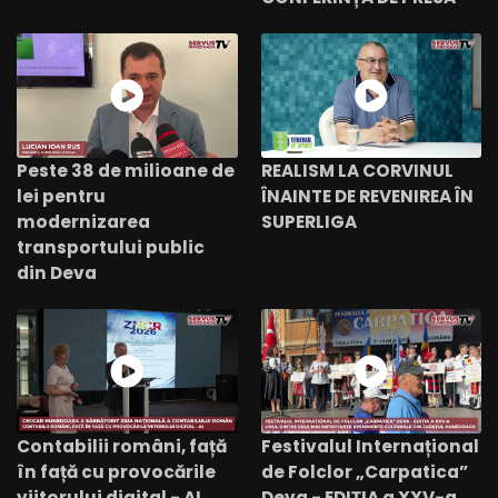
Peste 38 de milioane de
REALISM LA CORVINUL
lei pentru
ÎNAINTE DE REVENIREA ÎN
modernizarea
SUPERLIGA
transportului public
din Deva
Contabilii români, față
Festivalul Internațional
în față cu provocările
de Folclor „Carpatica”
viitorului digital - AI
Deva - EDIȚIA a XXV-a