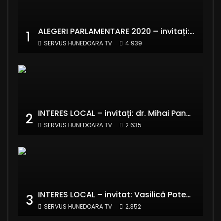
ALEGERI PARLAMENTARE 2020 – invitați: Ionela Florea și Emanuel Valentin Crișan – RE:Start România
1
SERVUS HUNEDOARA TV
4.939
INTERES LOCAL – invitați: dr. Mihai Panaitescu – Manager Teatrul de Artă Deva și Alexandru Grecu
2
SERVUS HUNEDOARA TV
2.635
INTERES LOCAL – invitat: Vasilică Potecă – Senator PNL Hunedoara
3
SERVUS HUNEDOARA TV
2.352