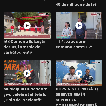
45 de milioane de lei
🎻🎶Comuna Bulzeștii
🚶‍♂️📍„La pas prin
de Sus, în straie de
comuna Zam”🚶‍♂️📍
sărbătoare🌿🎉
Municipiul Hunedoara
CORVINIȘTII, PREGĂTIȚI
și-a celebrat elitele la
DE REVENIREA ÎN
„Gala de Excelență”
SUPERLIGA -
CONFERINȚĂ DE PRESĂ