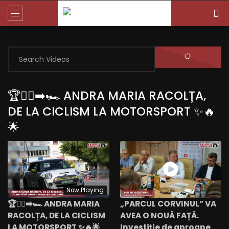
🏆🚴‍♀️➡️🏎️ ANDRA MARIA RACOLȚA,
DE LA CICLISM LA MOTORSPORT ✨🔥
🌟
Now Playing
🏆🚴‍♀️➡️🏎️ ANDRA MARIA
„PARCUL CORVINUL” VA
RACOLȚA, DE LA CICLISM
AVEA O NOUĂ FAȚĂ.
LA MOTORSPORT ✨🔥🌟
Investiție de aproape