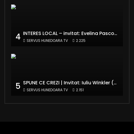
INTERES LOCAL – invitat: Evelina Pasconi – Vicepreședinte Asociația Casa Divină
4
SERVUS HUNEDOARA TV
2.225
SPUNE CE CREZI | Invitat: Iuliu Winkler (europarlamentar UDMR – Grupul PPE)
5
SERVUS HUNEDOARA TV
2.151