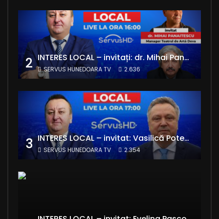
INTERES LOCAL – invitați: dr. Mihai Panaitescu – Manager Teatrul de Artă Deva și Alexandru Grecu
2
SERVUS HUNEDOARA TV
2.636
INTERES LOCAL – invitat: Vasilică Potecă – Senator PNL Hunedoara
3
SERVUS HUNEDOARA TV
2.354
INTERES LOCAL – invitat: Evelina Pasconi – Vicepreședinte Asociația Casa Divină