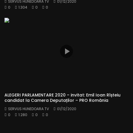
SERVUS HUNEDOARA TV
01/12/2020
0
1.304
0
0
ALEGERI PARLAMENTARE 2020 – invitat: Emil Ioan Rîșteiu
candidat la Camera Deputaților – PRO România
SERVUS HUNEDOARA TV
01/12/2020
0
1.280
0
0