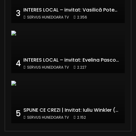
INTERES LOCAL – invitat: Vasilică Potecă – Senator PNL Hunedoara
3
SERVUS HUNEDOARA TV
2.356
INTERES LOCAL – invitat: Evelina Pasconi – Vicepreședinte Asociația Casa Divină
4
SERVUS HUNEDOARA TV
2.227
SPUNE CE CREZI | Invitat: Iuliu Winkler (europarlamentar UDMR – Grupul PPE)
5
SERVUS HUNEDOARA TV
2.152