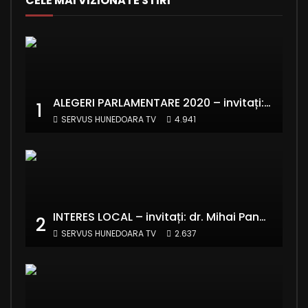
CELE MAI VIZIONATE STIRI
ALEGERI PARLAMENTARE 2020 – invitați: Ionela Florea și Emanuel Valentin Crișan – RE:Start România
1
SERVUS HUNEDOARA TV
4.941
INTERES LOCAL – invitați: dr. Mihai Panaitescu – Manager Teatrul de Artă Deva și Alexandru Grecu
2
SERVUS HUNEDOARA TV
2.637