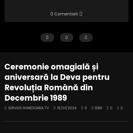
0 Comentarii
Ceremonie omagială și
aniversară la Deva pentru
Revoluția Română din
Iuliu Hossu, simbol al curajului și al
ZIUA FEMEII SĂRBĂTOR
Decembrie 1989
demnității naționale
COMUNA ȘOIMUȘ
SERVUS HUNEDOARA TV
27/03/2025
SERVUS HUNEDOARA TV
SERVUS HUNEDOARA TV
15/01/2024
0
689
0
0
0
613
0
0
0
358
0
0