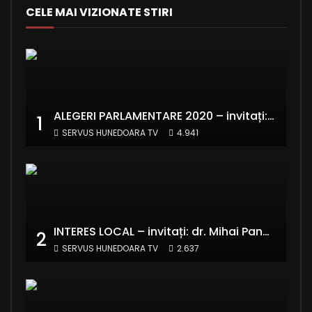
CELE MAI VIZIONATE STIRI
ALEGERI PARLAMENTARE 2020 – invitați: Ionela Florea și Emanuel Valentin Crișan – RE:Start România
1
SERVUS HUNEDOARA TV
4.941
INTERES LOCAL – invitați: dr. Mihai Panaitescu – Manager Teatrul de Artă Deva și Alexandru Grecu
2
SERVUS HUNEDOARA TV
2.637