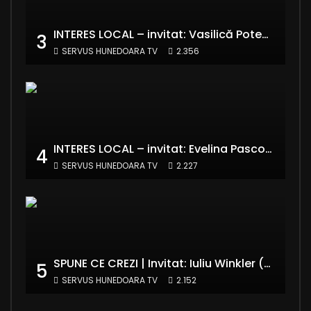
INTERES LOCAL – invitat: Vasilică Potecă – Senator PNL Hunedoara
3
SERVUS HUNEDOARA TV
2.356
INTERES LOCAL – invitat: Evelina Pasconi – Vicepreședinte Asociația Casa Divină
4
SERVUS HUNEDOARA TV
2.227
SPUNE CE CREZI | Invitat: Iuliu Winkler (europarlamentar UDMR – Grupul PPE)
5
SERVUS HUNEDOARA TV
2.152