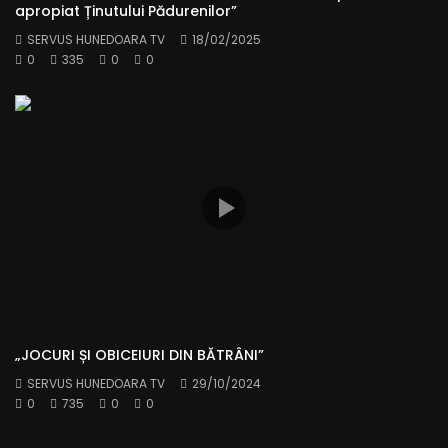
apropiat Ținutului Pădurenilor”
SERVUS HUNEDOARA TV
18/02/2025
0
335
0
0
„JOCURI ȘI OBICEIURI DIN BĂTRÂNI”
SERVUS HUNEDOARA TV
29/10/2024
0
735
0
0