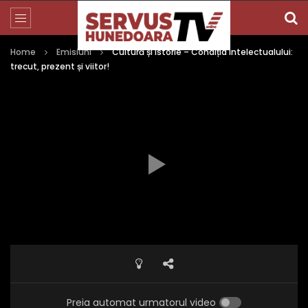
Home
Emisiuni
Cultură și Istorie – Condiția intelectualului:
trecut, prezent și viitor!
Preia automat urmatorul video