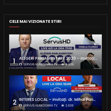
CELE MAI VIZIONATE STIRI
ALEGERI PARLAMENTARE 2020 – invitați: Ionela Florea și Emanuel Valentin Crișan – RE:Start România
1
SERVUS HUNEDOARA TV
4.939
INTERES LOCAL – invitați: dr. Mihai Panaitescu – Manager Teatrul de Artă Deva și Alexandru Grecu
2
SERVUS HUNEDOARA TV
2.636