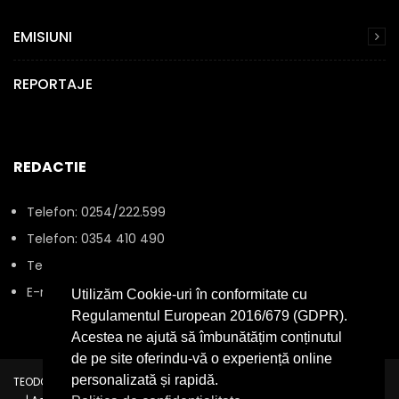
EMISIUNI
REPORTAJE
REDACTIE
Telefon: 0254/222.599
Telefon: 0354 410 490
Telefon: 0745 077 991
E-mail: office@servushunedoaratv.ro
Utilizăm Cookie-uri în conformitate cu
Regulamentul European 2016/679 (GDPR).
Acestea ne ajută să îmbunătățim conținutul
de pe site oferindu-vă o experiență online
personalizată și rapidă.
TEODORA ADVERTISING SRL | Reg. com.: J20/413/2014 | CIF: RO33131320