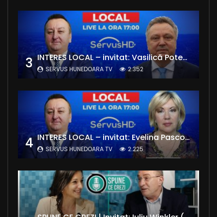
INTERES LOCAL – invitat: Vasilică Potecă – Senator PNL Hunedoara
3
SERVUS HUNEDOARA TV
2.352
INTERES LOCAL – invitat: Evelina Pasconi – Vicepreședinte Asociația Casa Divină
4
SERVUS HUNEDOARA TV
2.225