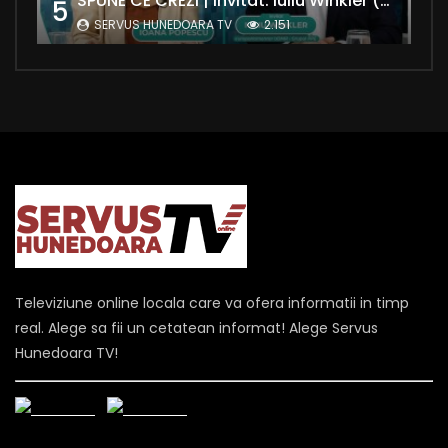
SPUNE CE CREZI | Invitat: Iuliu Winkler (europarlamentar UDMR – Grupul PPE)
5
SERVUS HUNEDOARA TV
2.151
Televiziune online locala care va ofera informatii in timp
real. Alege sa fii un cetatean informat! Alege Servus
Hunedoara TV!