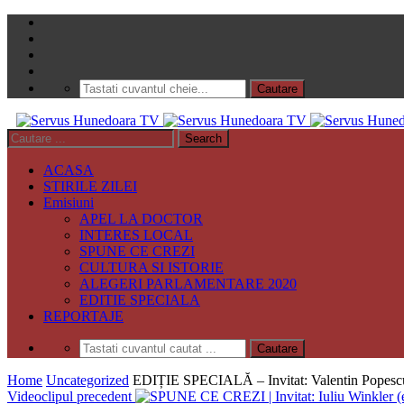
ACASA
STIRILE ZILEI
Emisiuni
APEL LA DOCTOR
INTERES LOCAL
SPUNE CE CREZI
CULTURA SI ISTORIE
ALEGERI PARLAMENTARE 2020
EDITIE SPECIALA
REPORTAJE
Home
Uncategorized
EDIȚIE SPECIALĂ – Invitat: Valentin Popesc
Videoclipul precedent