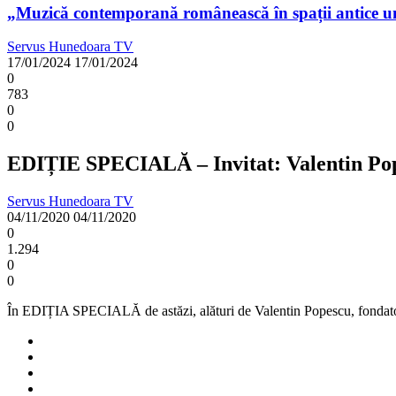
„Muzică contemporană românească în spații antice u
Servus Hunedoara TV
17/01/2024
17/01/2024
0
783
0
0
EDIȚIE SPECIALĂ – Invitat: Valentin Po
Servus Hunedoara TV
04/11/2020
04/11/2020
0
1.294
0
0
În EDIȚIA SPECIALĂ de astăzi, alături de Valentin Popescu, fondatoru