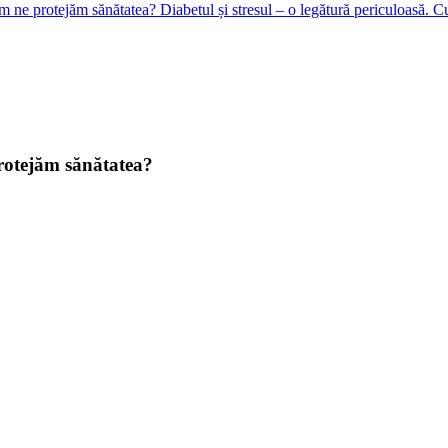
Diabetul și stresul – o legătură periculoasă. 
protejăm sănătatea?