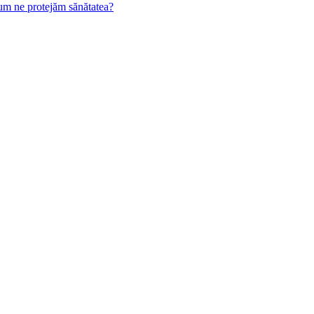
Cum ne protejăm sănătatea?