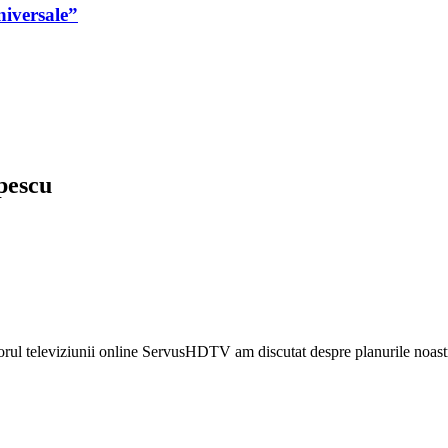
niversale”
pescu
l televiziunii online ServusHDTV am discutat despre planurile noastre