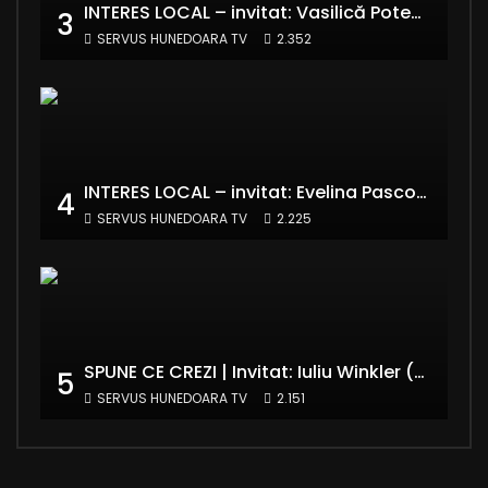
INTERES LOCAL – invitat: Vasilică Potecă – Senator PNL Hunedoara
3
SERVUS HUNEDOARA TV
2.352
INTERES LOCAL – invitat: Evelina Pasconi – Vicepreședinte Asociația Casa Divină
4
SERVUS HUNEDOARA TV
2.225
SPUNE CE CREZI | Invitat: Iuliu Winkler (europarlamentar UDMR – Grupul PPE)
5
SERVUS HUNEDOARA TV
2.151