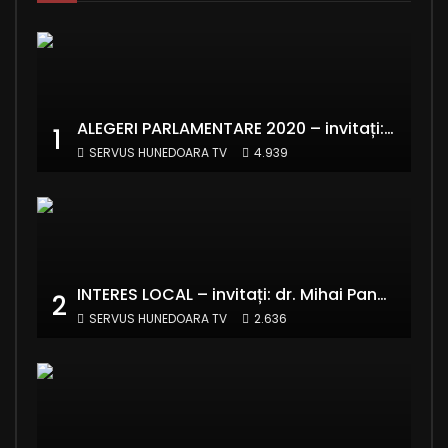
ALEGERI PARLAMENTARE 2020 – invitați: Ionela Florea și Emanuel Valentin Crișan – RE:Start România
1
SERVUS HUNEDOARA TV
4.939
INTERES LOCAL – invitați: dr. Mihai Panaitescu – Manager Teatrul de Artă Deva și Alexandru Grecu
2
SERVUS HUNEDOARA TV
2.636