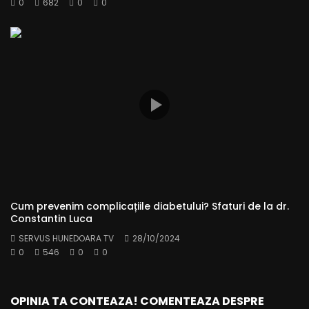
0
682
0
0
Cum prevenim complicațiile diabetului? Sfaturi de la dr.
Constantin Luca
SERVUS HUNEDOARA TV
28/10/2024
0
546
0
0
OPINIA TA CONTEAZA! COMENTEAZA DESPRE