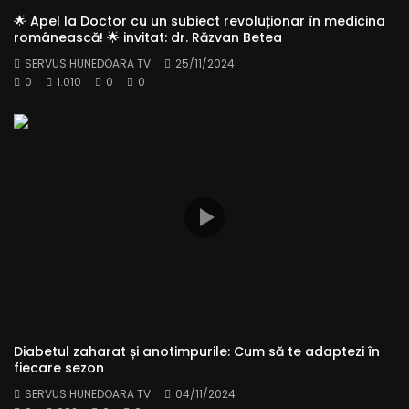
🌟 Apel la Doctor cu un subiect revoluționar în medicina
românească! 🌟 invitat: dr. Răzvan Betea
SERVUS HUNEDOARA TV
25/11/2024
0
1.010
0
0
Diabetul zaharat și anotimpurile: Cum să te adaptezi în
fiecare sezon
SERVUS HUNEDOARA TV
04/11/2024