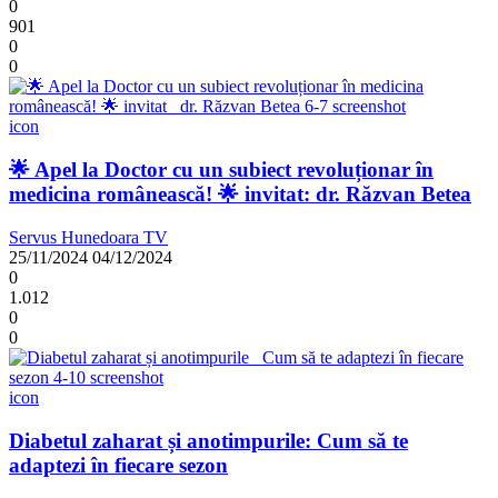
0
901
0
0
icon
🌟 Apel la Doctor cu un subiect revoluționar în
medicina românească! 🌟 invitat: dr. Răzvan Betea
Servus Hunedoara TV
25/11/2024
04/12/2024
0
1.012
0
0
icon
Diabetul zaharat și anotimpurile: Cum să te
adaptezi în fiecare sezon