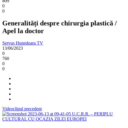
809
0
0
Generalități despre chirurgia plastică /
Apel la doctor
Servus Hunedoara TV
13/06/2023
0
760
0
0
Videoclipul precedent