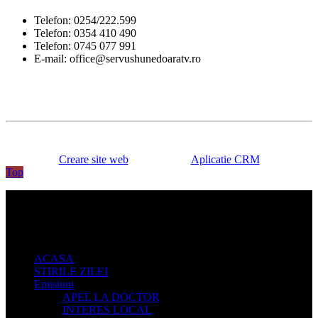
Telefon: 0254/222.599
Telefon: 0354 410 490
Telefon: 0745 077 991
E-mail: office@servushunedoaratv.ro
TEODORA ADVERTISING SRL | Reg. com.: J20/413/2014 |
CIF: RO33131320 | Adresa: Mareșal Alexandru Averescu 1, Bl 1,
Parter P3, Hunedoara, Deva
Copyright © 2025 - Servus Hunedoara TV. Toate drepturile sunt
rezervate.
Creare site web
by Dianys &
Aplicatie CRM
Top
ACASA
STIRILE ZILEI
Emisiuni
APEL LA DOCTOR
INTERES LOCAL