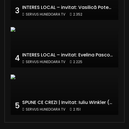
INTERES LOCAL – invitat: Vasilică Potecă – Senator PNL Hunedoara
3
SERVUS HUNEDOARA TV
2.352
INTERES LOCAL – invitat: Evelina Pasconi – Vicepreședinte Asociația Casa Divină
4
SERVUS HUNEDOARA TV
2.225
SPUNE CE CREZI | Invitat: Iuliu Winkler (europarlamentar UDMR – Grupul PPE)
5
SERVUS HUNEDOARA TV
2.151