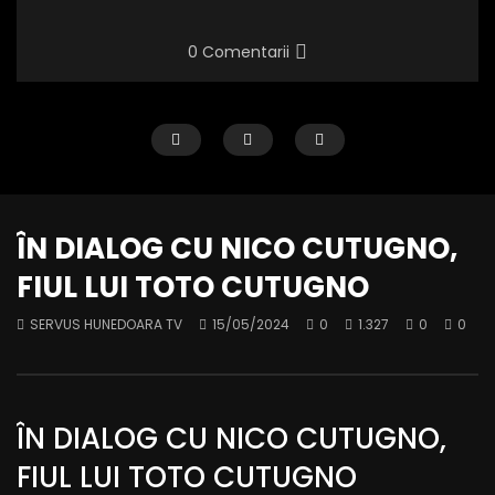
0 Comentarii
ÎN DIALOG CU NICO CUTUGNO,
FIUL LUI TOTO CUTUGNO
SERVUS HUNEDOARA TV
15/05/2024
0
1.327
0
0
Birourile parlamentare PNL,
Candidatul independ
inaugurate la Petroșani
prezidențiale, Nicușo
SERVUS HUNEDOARA TV
13/03/2025
SERVUS HUNEDOARA TV
0
561
0
0
0
556
0
0
ÎN DIALOG CU NICO CUTUGNO,
FIUL LUI TOTO CUTUGNO