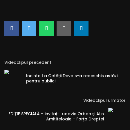
Videoclipul precedent
Incinta I a Cetății Deva s-a redeschis astăzi
pentru public!
Videoclipul urmator
EDIȚIE SPECIALĂ – invitați: Ludovic Orban și Alin
Amititeloaie – Forța Dreptei