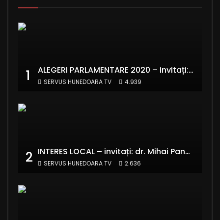
ALEGERI PARLAMENTARE 2020 – invitați: Ionela Florea și Emanuel Valentin Crișan – RE:Start România
1
SERVUS HUNEDOARA TV
4.939
INTERES LOCAL – invitați: dr. Mihai Panaitescu – Manager Teatrul de Artă Deva și Alexandru Grecu
2
SERVUS HUNEDOARA TV
2.636