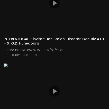
INTERES LOCAL – invitat: Dan Stoian, Director Executiv A.D.I.
– S.I.G.D. Hunedoara
SERVUS HUNEDOARA TV
12/03/2025
0
612
0
0