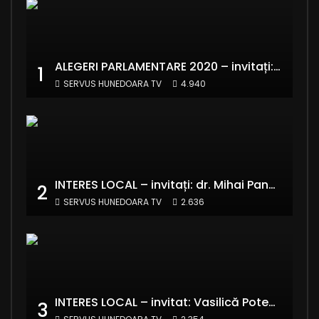
ALEGERI PARLAMENTARE 2020 – invitați: Ionela Florea și Emanuel Valentin Crișan – RE:Start România
1
SERVUS HUNEDOARA TV
4.940
INTERES LOCAL – invitați: dr. Mihai Panaitescu – Manager Teatrul de Artă Deva și Alexandru Grecu
2
SERVUS HUNEDOARA TV
2.636
INTERES LOCAL – invitat: Vasilică Potecă – Senator PNL Hunedoara
3