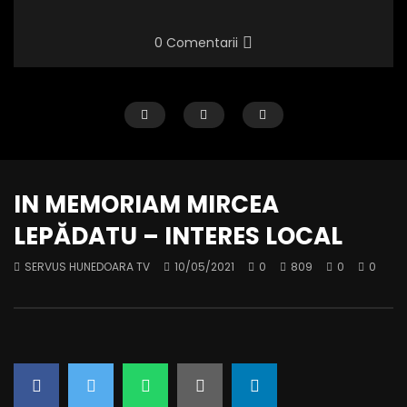
0 Comentarii
IN MEMORIAM MIRCEA
LEPĂDATU – INTERES LOCAL
SERVUS HUNEDOARA TV
10/05/2021
0
809
0
0
INTERES LOCAL – invitat: EMIL IOAN
INTERES LOCAL – invita
RÎSTEIU – primarul orașului Simeria
Director Executiv A.D.I.
Hunedoara
SERVUS HUNEDOARA TV
17/03/2025
SERVUS HUNEDOARA TV
0
631
0
0
0
612
0
0