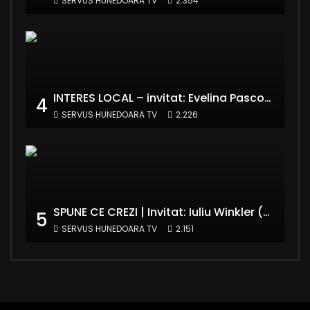
SERVUS HUNEDOARA TV
2.354
INTERES LOCAL – invitat: Evelina Pasconi – Vicepreședinte Asociația Casa Divină
4
SERVUS HUNEDOARA TV
2.226
SPUNE CE CREZI | Invitat: Iuliu Winkler (europarlamentar UDMR – Grupul PPE)
5
SERVUS HUNEDOARA TV
2.151