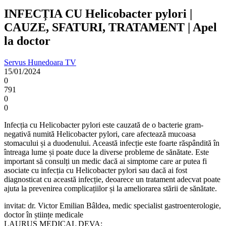
INFECȚIA CU Helicobacter pylori |
CAUZE, SFATURI, TRATAMENT | Apel
la doctor
Servus Hunedoara TV
15/01/2024
0
791
0
0
Infecția cu Helicobacter pylori este cauzată de o bacterie gram-
negativă numită Helicobacter pylori, care afectează mucoasa
stomacului și a duodenului. Această infecție este foarte răspândită în
întreaga lume și poate duce la diverse probleme de sănătate. Este
important să consulți un medic dacă ai simptome care ar putea fi
asociate cu infecția cu Helicobacter pylori sau dacă ai fost
diagnosticat cu această infecție, deoarece un tratament adecvat poate
ajuta la prevenirea complicațiilor și la ameliorarea stării de sănătate.
invitat: dr. Victor Emilian Bâldea, medic specialist gastroenterologie,
doctor în științe medicale
LAURUS MEDICAL DEVA: