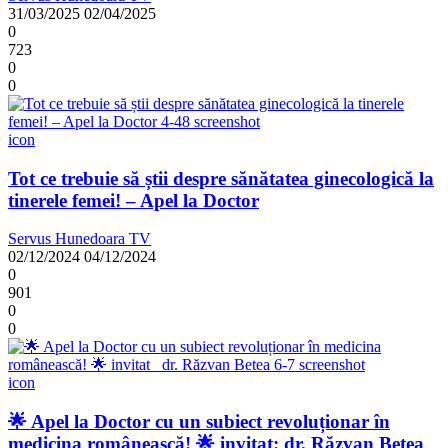
31/03/2025
02/04/2025
0
723
0
0
icon
Tot ce trebuie să știi despre sănătatea ginecologică la
tinerele femei! – Apel la Doctor
Servus Hunedoara TV
02/12/2024
04/12/2024
0
901
0
0
icon
🌟 Apel la Doctor cu un subiect revoluționar în
medicina românească! 🌟 invitat: dr. Răzvan Betea