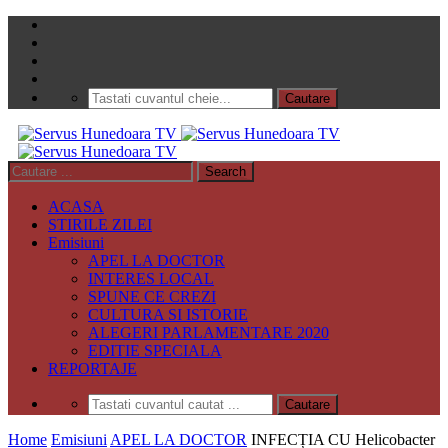
ACASA
STIRILE ZILEI
Emisiuni
APEL LA DOCTOR
INTERES LOCAL
SPUNE CE CREZI
CULTURA SI ISTORIE
ALEGERI PARLAMENTARE 2020
EDITIE SPECIALA
REPORTAJE
Home
Emisiuni
APEL LA DOCTOR
INFECȚIA CU Helicobacter