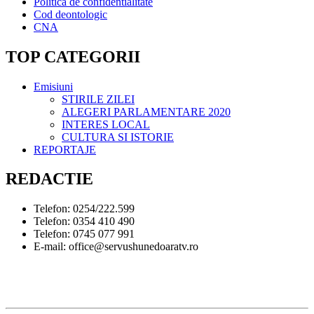
Politica de confidentialitate
Cod deontologic
CNA
TOP CATEGORII
Emisiuni
STIRILE ZILEI
ALEGERI PARLAMENTARE 2020
INTERES LOCAL
CULTURA SI ISTORIE
REPORTAJE
REDACTIE
Telefon: 0254/222.599
Telefon: 0354 410 490
Telefon: 0745 077 991
E-mail: office@servushunedoaratv.ro
TEODORA ADVERTISING SRL | Reg. com.: J20/413/2014 |
CIF: RO33131320 | Adresa: Mareșal Alexandru Averescu 1, Bl 1,
Parter P3, Hunedoara, Deva