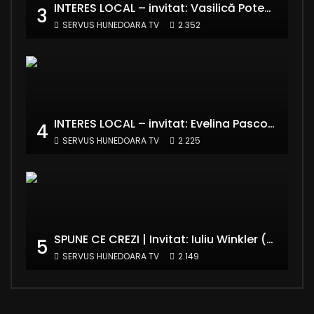
INTERES LOCAL – invitat: Vasilică Potecă – Senator PNL Hunedoara
3
SERVUS HUNEDOARA TV
2.352
INTERES LOCAL – invitat: Evelina Pasconi – Vicepreședinte Asociația Casa Divină
4
SERVUS HUNEDOARA TV
2.225
SPUNE CE CREZI | Invitat: Iuliu Winkler (europarlamentar UDMR – Grupul PPE)
5
SERVUS HUNEDOARA TV
2.149