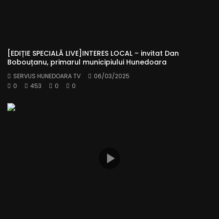
[EDIȚIE SPECIALĂ LIVE]INTERES LOCAL – invitat Dan
Bobouțanu, primarul municipiului Hunedoara
SERVUS HUNEDOARA TV
06/03/2025
0
453
0
0