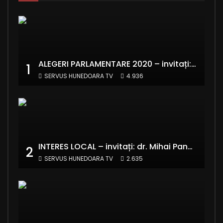
ALEGERI PARLAMENTARE 2020 – invitați: Ionela Florea și Emanuel Valentin Crișan – RE:Start România
1
SERVUS HUNEDOARA TV
4.936
INTERES LOCAL – invitați: dr. Mihai Panaitescu – Manager Teatrul de Artă Deva și Alexandru Grecu
2
SERVUS HUNEDOARA TV
2.635