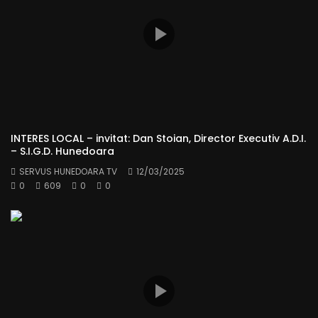
INTERES LOCAL – invitat: Dan Stoian, Director Executiv A.D.I.
– S.I.G.D. Hunedoara
SERVUS HUNEDOARA TV
12/03/2025
0
609
0
0