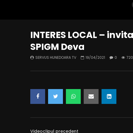
INTERES LOCAL – invitat
SPIGM Deva
SERVUS HUNEDOARA TV
19/04/2021
0
720
INTERES LOCAL – invitat: EMIL IOAN
INTERES L
RÎSTEIU – primarul orașului Simeria
Director Ex
Hunedoa
SERVUS HUNEDOARA TV
17/03/2025
SERVUS 
0
632
0
0
0
61
Videoclipul precedent