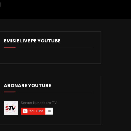
EMISIE LIVE PE YOUTUBE
AL
INTERES LOCAL – invitat: Mihai
INTERES LOCAL – invi
l
Gabriel Irimie – primarul comunei
WINKLER, europarl
Șoimuș
PPE
SERVUS HUNEDOARA TV
SERVUS HUNEDOARA
05/03/2025
03/03/2025
ABONARE YOUTUBE
0
417
0
0
0
438
0