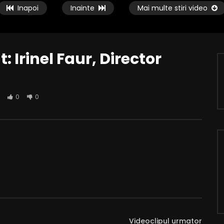
Inapoi
Inainte
Mai multe stiri video
: Irinel Faur, Director
0
0
OCAL – invitat: Dan Stoian,
[EDIȚIE SPECIALĂ LIVE]INTERES LOC
ecutiv A.D.I. – S.I.G.D.
– invitat Dan Bobouțanu, primaru
ra
municipiului Hunedoara
HUNEDOARA TV
12/03/2025
SERVUS HUNEDOARA TV
2
0
0
06/03/2025
0
454
0
0
Videoclipul urmator