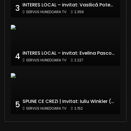
INTERES LOCAL – invitat: Vasilică Potecă – Senator PNL Hunedoara
3
SERVUS HUNEDOARA TV
2.356
INTERES LOCAL – invitat: Evelina Pasconi – Vicepreședinte Asociația Casa Divină
4
SERVUS HUNEDOARA TV
2.227
SPUNE CE CREZI | Invitat: Iuliu Winkler (europarlamentar UDMR – Grupul PPE)
5
SERVUS HUNEDOARA TV
2.152