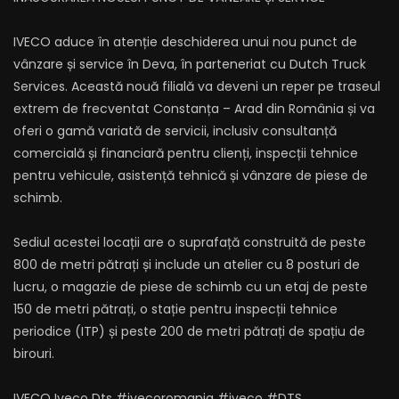
IVECO aduce în atenție deschiderea unui nou punct de
vânzare și service în Deva, în parteneriat cu Dutch Truck
Services. Această nouă filială va deveni un reper pe traseul
extrem de frecventat Constanța – Arad din România și va
oferi o gamă variată de servicii, inclusiv consultanță
comercială și financiară pentru clienți, inspecții tehnice
pentru vehicule, asistență tehnică și vânzare de piese de
schimb.
Sediul acestei locații are o suprafață construită de peste
800 de metri pătrați și include un atelier cu 8 posturi de
lucru, o magazie de piese de schimb cu un etaj de peste
150 de metri pătrați, o stație pentru inspecții tehnice
periodice (ITP) și peste 200 de metri pătrați de spațiu de
birouri.
IVECO Iveco Dts #ivecoromania #iveco #DTS