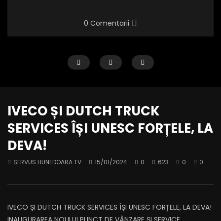
0 Comentarii
IVECO ȘI DUTCH TRUCK
SERVICES ÎȘI UNESC FORȚELE, LA
DEVA!
Iuliu Hossu, simbol al curajului și al
ZIUA FEMEII SĂRBĂTOR
SERVUS HUNEDOARA TV
15/01/2024
0
623
0
0
demnității naționale
COMUNA ȘOIMUȘ
SERVUS HUNEDOARA TV
27/03/2025
SERVUS HUNEDOARA TV
0
614
0
0
0
359
0
0
IVECO ȘI DUTCH TRUCK SERVICES ÎȘI UNESC FORȚELE, LA DEVA!
INAUGURAREA NOULUI PUNCT DE VÂNZARE ȘI SERVICE