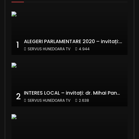
ALEGERI PARLAMENTARE 2020 – invitați: Ionela Florea și Emanuel Valentin Crișan – RE:Start România
1
SERVUS HUNEDOARA TV
4.944
INTERES LOCAL – invitați: dr. Mihai Panaitescu – Manager Teatrul de Artă Deva și Alexandru Grecu
2
SERVUS HUNEDOARA TV
2.638