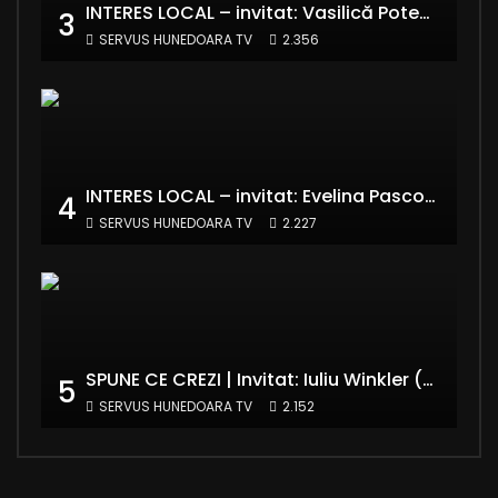
INTERES LOCAL – invitat: Vasilică Potecă – Senator PNL Hunedoara
3
SERVUS HUNEDOARA TV
2.356
INTERES LOCAL – invitat: Evelina Pasconi – Vicepreședinte Asociația Casa Divină
4
SERVUS HUNEDOARA TV
2.227
SPUNE CE CREZI | Invitat: Iuliu Winkler (europarlamentar UDMR – Grupul PPE)
5
SERVUS HUNEDOARA TV
2.152