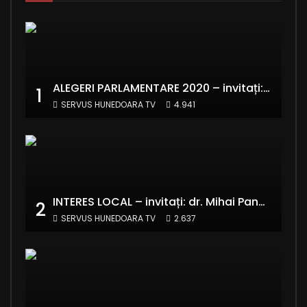
ALEGERI PARLAMENTARE 2020 – invitați: Ionela Florea și Emanuel Valentin Crișan – RE:Start România
1
SERVUS HUNEDOARA TV
4.941
INTERES LOCAL – invitați: dr. Mihai Panaitescu – Manager Teatrul de Artă Deva și Alexandru Grecu
2
SERVUS HUNEDOARA TV
2.637