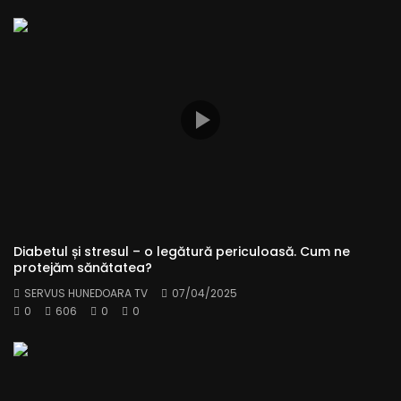
Diabetul și stresul – o legătură periculoasă. Cum ne
protejăm sănătatea?
SERVUS HUNEDOARA TV
07/04/2025
0
606
0
0