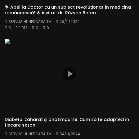
🌟 Apel la Doctor cu un subiect revoluționar în medicina
românească! 🌟 invitat: dr. Răzvan Betea
SERVUS HUNEDOARA TV
25/11/2024
0
1.012
0
0
Diabetul zaharat și anotimpurile: Cum să te adaptezi în
fiecare sezon
SERVUS HUNEDOARA TV
04/11/2024