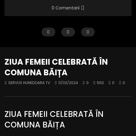
0 Comentarii
ZIUA FEMEII CELEBRATĂ ÎN
COMUNA BĂIȚA
SERVUS HUNEDOARA TV
11/03/2024
0
563
0
0
Iuliu Hossu, simbol al curajului și al
ZIUA FEMEII SĂRBĂTOR
demnității naționale
COMUNA ȘOIMUȘ
SERVUS HUNEDOARA TV
27/03/2025
SERVUS HUNEDOARA TV
0
612
0
0
0
353
0
0
ZIUA FEMEII CELEBRATĂ ÎN
COMUNA BĂIȚA