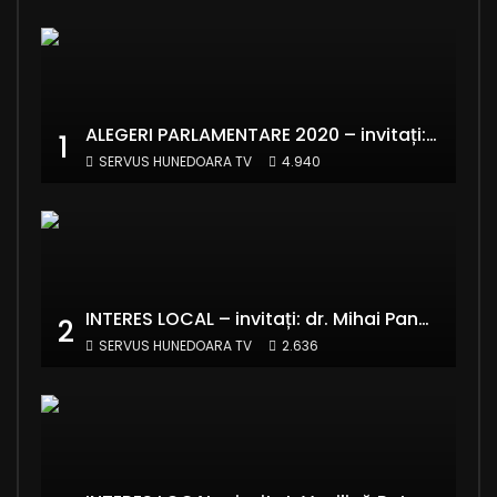
ALEGERI PARLAMENTARE 2020 – invitați: Ionela Florea și Emanuel Valentin Crișan – RE:Start România
1
SERVUS HUNEDOARA TV
4.940
INTERES LOCAL – invitați: dr. Mihai Panaitescu – Manager Teatrul de Artă Deva și Alexandru Grecu
2
SERVUS HUNEDOARA TV
2.636