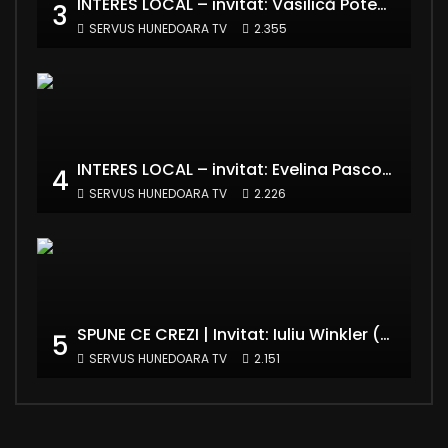
INTERES LOCAL – invitat: Vasilică Potecă – Senator PNL Hunedoara
3
SERVUS HUNEDOARA TV
2.355
INTERES LOCAL – invitat: Evelina Pasconi – Vicepreședinte Asociația Casa Divină
4
SERVUS HUNEDOARA TV
2.226
SPUNE CE CREZI | Invitat: Iuliu Winkler (europarlamentar UDMR – Grupul PPE)
5
SERVUS HUNEDOARA TV
2.151