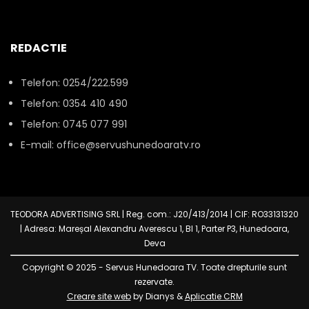
REDACTIE
Telefon: 0254/222.599
Telefon: 0354 410 490
Telefon: 0745 077 991
E-mail: office@servushunedoaratv.ro
TEODORA ADVERTISING SRL | Reg. com.: J20/413/2014 | CIF: RO33131320
| Adresa: Mareșal Alexandru Averescu 1, Bl 1, Parter P3, Hunedoara,
Deva
Copyright © 2025 - Servus Hunedoara TV. Toate drepturile sunt
rezervate.
Creare site web
by Dianys &
Aplicatie CRM