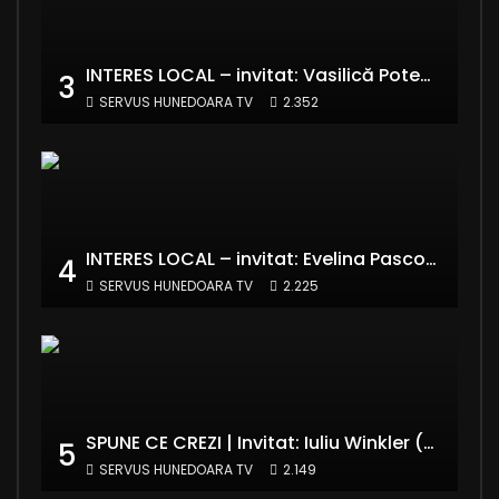
INTERES LOCAL – invitat: Vasilică Potecă – Senator PNL Hunedoara
3
SERVUS HUNEDOARA TV
2.352
INTERES LOCAL – invitat: Evelina Pasconi – Vicepreședinte Asociația Casa Divină
4
SERVUS HUNEDOARA TV
2.225
SPUNE CE CREZI | Invitat: Iuliu Winkler (europarlamentar UDMR – Grupul PPE)
5
SERVUS HUNEDOARA TV
2.149