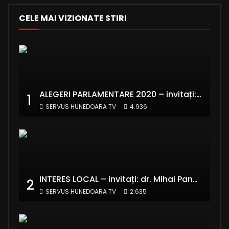
CELE MAI VIZIONATE STIRI
ALEGERI PARLAMENTARE 2020 – invitați: Ionela Florea și Emanuel Valentin Crișan – RE:Start România
1
SERVUS HUNEDOARA TV
4.936
INTERES LOCAL – invitați: dr. Mihai Panaitescu – Manager Teatrul de Artă Deva și Alexandru Grecu
2
SERVUS HUNEDOARA TV
2.635