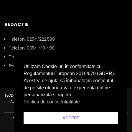
REDACTIE
Telefon: 0254/222.599
Telefon: 0354 410 490
Telefon: 0745 077 991
E-mail: office@servushunedoaratv.ro
Utilizăm Cookie-uri în conformitate cu
Regulamentul European 2016/679 (GDPR).
Acestea ne ajută să îmbunătățim conținutul
de pe site oferindu-vă o experiență online
personalizată și rapidă.
TEODORA ADVERTISING SRL | Reg. com.: J20/413/2014 | CIF: RO33131320
| Adresa: Mareșal Alexandru Averescu 1, Bl 1, Parter P3, Hunedoara,
Politica de confidentialitate
Deva
ACCEPT
Copyright © 2025 - Servus Hunedoara TV. Toate drepturile sunt
rezervate.
Creare site web
by Dianys &
Aplicatie CRM