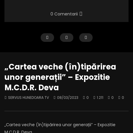
0 Comentarii
„Cartea veche (în)tipărirea
unor generații” – Expozitie
M.C.D.R. Deva
Birourile parlamentare PNL,
Candidatul independ
SERVUS HUNEDOARA TV
08/03/2023
0
1.211
0
0
inaugurate la Petroșani
prezidențiale, Nicușo
SERVUS HUNEDOARA TV
13/03/2025
SERVUS HUNEDOARA TV
0
561
0
0
0
556
0
0
„Cartea veche (în)tipărirea unor generații” – Expozitie
M.C.D.R. Deva