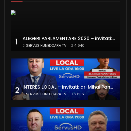
ALEGERI PARLAMENTARE 2020 – invitați: Ionela Florea și Emanuel Valentin Crișan – RE:Start România
1
SERVUS HUNEDOARA TV
4.940
INTERES LOCAL – invitați: dr. Mihai Panaitescu – Manager Teatrul de Artă Deva și Alexandru Grecu
2
SERVUS HUNEDOARA TV
2.636