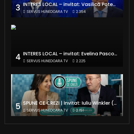
INTERES LOCAL – invitat: Vasilică Potecă – Senator PNL Hunedoara
3
SERVUS HUNEDOARA TV
2.354
INTERES LOCAL – invitat: Evelina Pasconi – Vicepreședinte Asociația Casa Divină
4
SERVUS HUNEDOARA TV
2.225
SPUNE CE CREZI | Invitat: Iuliu Winkler (europarlamentar UDMR – Grupul PPE)
5
SERVUS HUNEDOARA TV
2.151