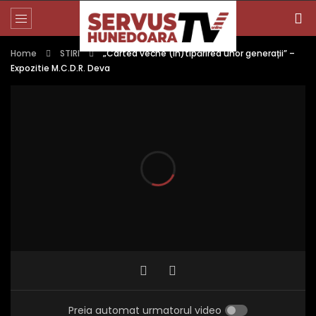
Home
STIRI
„Cartea veche (în)tipărirea unor generații” –
Expozitie M.C.D.R. Deva
Preia automat urmatorul video